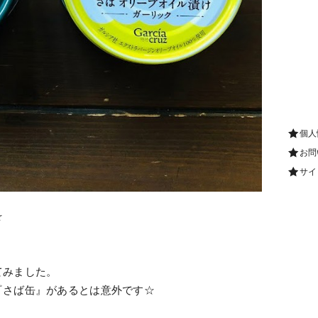
個人
お問
サイ
☆
。
てみました。
『さば缶』があるとは意外です☆