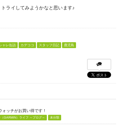
、トライしてみようかなと思います♪
シャレ缶詰
カデココ
スタッフ日記
鹿児島
グウォッチがお買い得です！
GARMIN）ライフ ～ブログ～
未分類