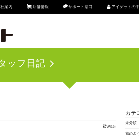
会社案内
店舗情報
サポート窓口
アイゲットの
タッフ日記
カテ
未分類
約1分
始めよう