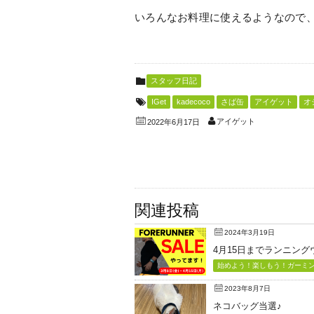
いろんなお料理に使えるようなので
スタッフ日記
IGet
kadecoco
さば缶
アイゲット
オ
アイゲット
2022年6月17日
関連投稿
2024年3月19日
4月15日までランニン
始めよう！楽しもう！ガーミン（
2023年8月7日
ネコバッグ当選♪