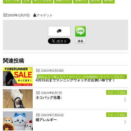
モルフォ蝶
昆虫
美しい昆虫展
胡蝶しのぶ
鬼滅の刃
鹿児島
黎明館
2023年1月27日
アイゲット
関連投稿
2024年3月19日
始めよう！楽しもう！ガーミン（GARMIN）ライフ ～ブログ～
4月15日までランニングウォッチがお買い得です！
スタッフ日記
2023年8月7日
ネコバッグ当選♪
スタッフ日記
2023年7月31日
猫アレルギー