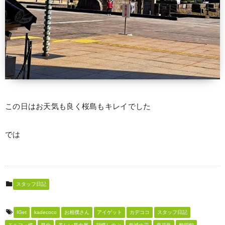
この日はお天気も良く桜島もキレイでした
では
スタッフ日記
IGet
kadecoco
お相撲さん
アイゲット
カデココ
スタッフ日記