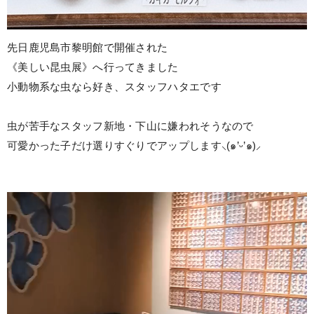
先日鹿児島市黎明館で開催された
《美しい昆虫展》へ行ってきました
小動物系な虫なら好き、スタッフハタエです
虫が苦手なスタッフ新地・下山に嫌われそうなので
可愛かった子だけ選りすぐりでアップします⸜(๑’ᵕ’๑)⸝
動
画
プ
レ
ー
ヤ