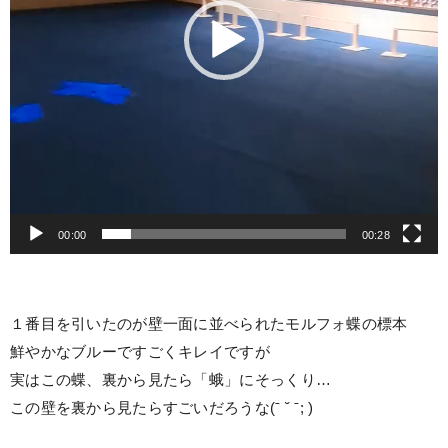
ー
00:00
00:28
１番目を引いたのが壁一面に並べられたモルフォ蝶の標本
鮮やかなブルーですごくキレイですが
実はこの蝶、裏から見たら「蛾」にそっくり…
この壁を裏から見たらすごいだろうな(ˉ ˘ ˉ; )