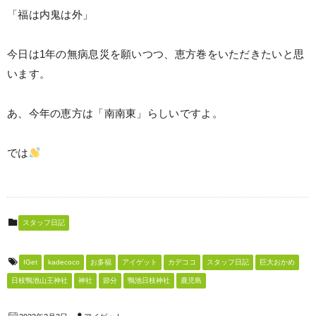
「福は内鬼は外」
⠀
今日は1年の無病息災を願いつつ、恵方巻をいただきたいと思
います。
⠀
あ、今年の恵方は「南南東」らしいですよ。
⠀
では
スタッフ日記
IGet
kadecoco
お多福
アイゲット
カデココ
スタッフ日記
巨大おかめ
日枝鴨池山王神社
神社
節分
鴨池日枝神社
鹿児島