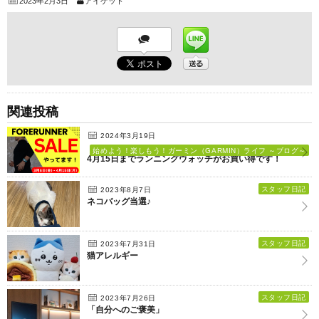
2023年2月3日
アイゲット
関連投稿
2024年3月19日
始めよう！楽しもう！ガーミン（GARMIN）ライフ ～ブログ～
4月15日までランニングウォッチがお買い得です！
スタッフ日記
2023年8月7日
ネコバッグ当選♪
スタッフ日記
2023年7月31日
猫アレルギー
スタッフ日記
2023年7月26日
「自分へのご褒美」