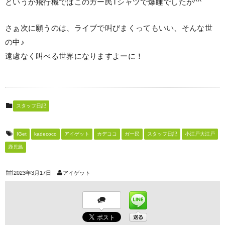
というか飛行機ではこのガー民Tシャツで爆睡でしたが^^
さぁ次に願うのは、ライブで叫びまくってもいい、そんな世
の中♪
遠慮なく叫べる世界になりますよーに！
スタッフ日記
IGet
kadecoco
アイゲット
カデココ
ガー民
スタッフ日記
小江戸大江戸
鹿児島
2023年3月17日
アイゲット