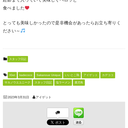
鰹節まで入っていて美味しくペロッと
食べました
とっても美味しかったので是非機会があったらお立ち寄りく
ださい～
スタッフ日記
IGet
kadecoco
Sakanoue Unique
いいとこ鶏
アイゲット
カデココ
サカノウエユニーク
スタッフ日記
塩ラーメン
鹿児島
2023年3月31日
アイゲット