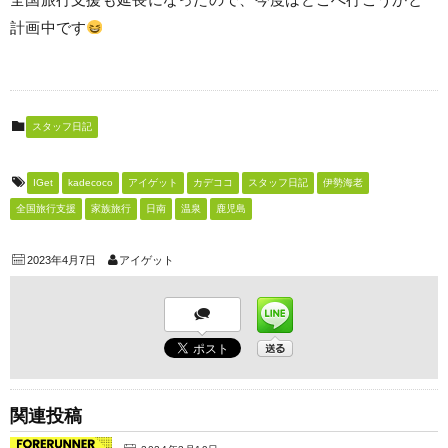
全国旅行支援も延長になったので、今度はどこへ行こうかと
計画中です
スタッフ日記
IGet
kadecoco
アイゲット
カデココ
スタッフ日記
伊勢海老
全国旅行支援
家族旅行
日南
温泉
鹿児島
2023年4月7日
アイゲット
関連投稿