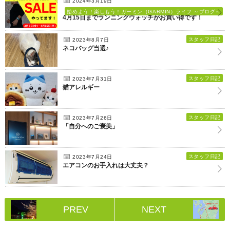
2024年3月19日
始めよう！楽しもう！ガーミン（GARMIN）ライフ ～ブログ～
4月15日までランニングウォッチがお買い得です！
スタッフ日記
2023年8月7日
ネコバッグ当選♪
スタッフ日記
2023年7月31日
猫アレルギー
スタッフ日記
2023年7月26日
「自分へのご褒美」
スタッフ日記
2023年7月24日
エアコンのお手入れは大丈夫？
PREV
NEXT