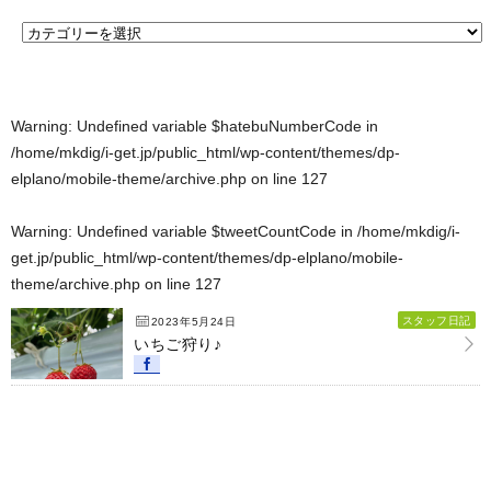
Warning
: Undefined variable $hatebuNumberCode in
/home/mkdig/i-get.jp/public_html/wp-content/themes/dp-
elplano/mobile-theme/archive.php
on line
127
Warning
: Undefined variable $tweetCountCode in
/home/mkdig/i-
get.jp/public_html/wp-content/themes/dp-elplano/mobile-
theme/archive.php
on line
127
スタッフ日記
2023年5月24日
いちご狩り♪