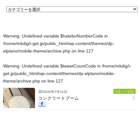
Warning
: Undefined variable $hatebuNumberCode in
/home/mkdig/i-get.jp/public_html/wp-content/themes/dp-
elplano/mobile-theme/archive.php
on line
127
Warning
: Undefined variable $tweetCountCode in
/home/mkdig/i-
get.jp/public_html/wp-content/themes/dp-elplano/mobile-
theme/archive.php
on line
127
スタッフ日記
2022年7月11日
コンクリートブーム