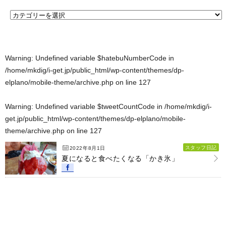
Warning
: Undefined variable $hatebuNumberCode in
/home/mkdig/i-get.jp/public_html/wp-content/themes/dp-
elplano/mobile-theme/archive.php
on line
127
Warning
: Undefined variable $tweetCountCode in
/home/mkdig/i-
get.jp/public_html/wp-content/themes/dp-elplano/mobile-
theme/archive.php
on line
127
スタッフ日記
2022年8月1日
夏になると食べたくなる「かき氷」