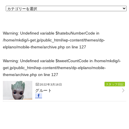
Warning
: Undefined variable $hatebuNumberCode in
/home/mkdig/i-get.jp/public_html/wp-content/themes/dp-
elplano/mobile-theme/archive.php
on line
127
Warning
: Undefined variable $tweetCountCode in
/home/mkdig/i-
get.jp/public_html/wp-content/themes/dp-elplano/mobile-
theme/archive.php
on line
127
スタッフ日記
2022年3月16日
グルート