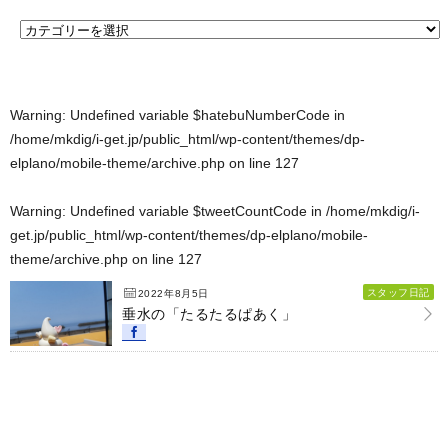
Warning
: Undefined variable $hatebuNumberCode in
/home/mkdig/i-get.jp/public_html/wp-content/themes/dp-
elplano/mobile-theme/archive.php
on line
127
Warning
: Undefined variable $tweetCountCode in
/home/mkdig/i-
get.jp/public_html/wp-content/themes/dp-elplano/mobile-
theme/archive.php
on line
127
スタッフ日記
2022年8月5日
垂水の「たるたるぱあく」