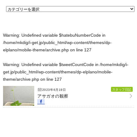
Warning
: Undefined variable $hatebuNumberCode in
/home/mkdig/i-get.jp/public_html/wp-content/themes/dp-
elplano/mobile-theme/archive.php
on line
127
Warning
: Undefined variable $tweetCountCode in
/home/mkdig/i-
get.jp/public_html/wp-content/themes/dp-elplano/mobile-
theme/archive.php
on line
127
スタッフ日記
2023年6月19日
アサガオの観察