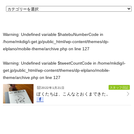
Warning
: Undefined variable $hatebuNumberCode in
/home/mkdig/i-get.jp/public_html/wp-content/themes/dp-
elplano/mobile-theme/archive.php
on line
127
Warning
: Undefined variable $tweetCountCode in
/home/mkdig/i-
get.jp/public_html/wp-content/themes/dp-elplano/mobile-
theme/archive.php
on line
127
スタッフ日記
2022年1月21日
ぼくたちは、こんなとおくまできた。