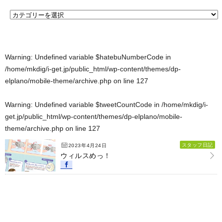
Warning
: Undefined variable $hatebuNumberCode in
/home/mkdig/i-get.jp/public_html/wp-content/themes/dp-
elplano/mobile-theme/archive.php
on line
127
Warning
: Undefined variable $tweetCountCode in
/home/mkdig/i-
get.jp/public_html/wp-content/themes/dp-elplano/mobile-
theme/archive.php
on line
127
スタッフ日記
2023年4月24日
ウィルスめっ！