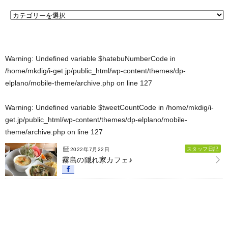
Warning
: Undefined variable $hatebuNumberCode in
/home/mkdig/i-get.jp/public_html/wp-content/themes/dp-
elplano/mobile-theme/archive.php
on line
127
Warning
: Undefined variable $tweetCountCode in
/home/mkdig/i-
get.jp/public_html/wp-content/themes/dp-elplano/mobile-
theme/archive.php
on line
127
スタッフ日記
2022年7月22日
霧島の隠れ家カフェ♪