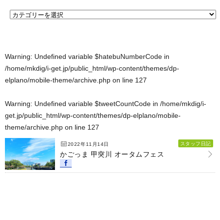
Warning
: Undefined variable $hatebuNumberCode in
/home/mkdig/i-get.jp/public_html/wp-content/themes/dp-
elplano/mobile-theme/archive.php
on line
127
Warning
: Undefined variable $tweetCountCode in
/home/mkdig/i-
get.jp/public_html/wp-content/themes/dp-elplano/mobile-
theme/archive.php
on line
127
スタッフ日記
2022年11月14日
かごっま 甲突川 オータムフェス