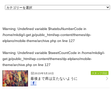
Warning
: Undefined variable $hatebuNumberCode in
/home/mkdig/i-get.jp/public_html/wp-content/themes/dp-
elplano/mobile-theme/archive.php
on line
127
Warning
: Undefined variable $tweetCountCode in
/home/mkdig/i-
get.jp/public_html/wp-content/themes/dp-elplano/mobile-
theme/archive.php
on line
127
スタッフ日記
2023年5月10日
最後まで席は立たないように