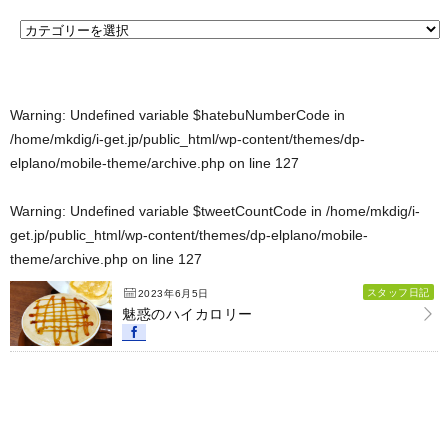
Warning
: Undefined variable $hatebuNumberCode in
/home/mkdig/i-get.jp/public_html/wp-content/themes/dp-
elplano/mobile-theme/archive.php
on line
127
Warning
: Undefined variable $tweetCountCode in
/home/mkdig/i-
get.jp/public_html/wp-content/themes/dp-elplano/mobile-
theme/archive.php
on line
127
スタッフ日記
2023年6月5日
魅惑のハイカロリー