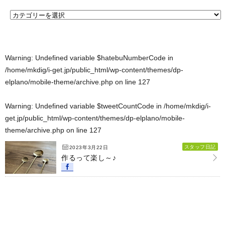
Warning
: Undefined variable $hatebuNumberCode in
/home/mkdig/i-get.jp/public_html/wp-content/themes/dp-
elplano/mobile-theme/archive.php
on line
127
Warning
: Undefined variable $tweetCountCode in
/home/mkdig/i-
get.jp/public_html/wp-content/themes/dp-elplano/mobile-
theme/archive.php
on line
127
スタッフ日記
2023年3月22日
作るって楽し～♪