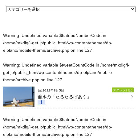
Warning
: Undefined variable $hatebuNumberCode in
/home/mkdig/i-get.jp/public_html/wp-content/themes/dp-
elplano/mobile-theme/archive.php
on line
127
Warning
: Undefined variable $tweetCountCode in
/home/mkdig/i-
get.jp/public_html/wp-content/themes/dp-elplano/mobile-
theme/archive.php
on line
127
スタッフ日記
2022年8月5日
垂水の「たるたるぱあく」
Warning
: Undefined variable $hatebuNumberCode in
/home/mkdig/i-get.jp/public_html/wp-content/themes/dp-
elplano/mobile-theme/archive.php
on line
127