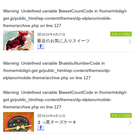
Warning
: Undefined variable $tweetCountCode in
/home/mkdig/i-
get.jp/public_html/wp-content/themes/dp-elplano/mobile-
theme/archive.php
on line
127
スタッフ日記
2022年6月27日
最近のお気に入りスイーツ
Warning
: Undefined variable $hatebuNumberCode in
/home/mkdig/i-get.jp/public_html/wp-content/themes/dp-
elplano/mobile-theme/archive.php
on line
127
Warning
: Undefined variable $tweetCountCode in
/home/mkdig/i-
get.jp/public_html/wp-content/themes/dp-elplano/mobile-
theme/archive.php
on line
127
スタッフ日記
2022年4月11日
まっ黒チーズケーキ