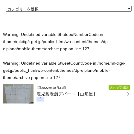
Warning
: Undefined variable $hatebuNumberCode in
/home/mkdig/i-get.jp/public_html/wp-content/themes/dp-
elplano/mobile-theme/archive.php
on line
127
Warning
: Undefined variable $tweetCountCode in
/home/mkdig/i-
get.jp/public_html/wp-content/themes/dp-elplano/mobile-
theme/archive.php
on line
127
スタッフ日記
2022年10月31日
鹿児島老舗デパート【山形屋】