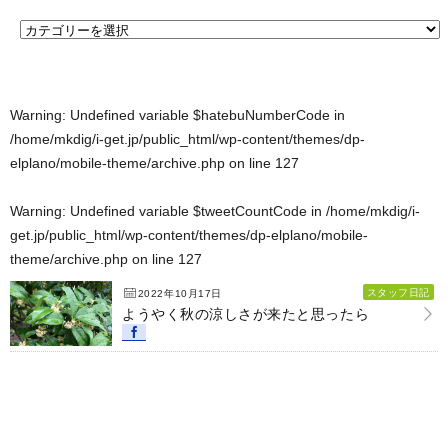
Warning
: Undefined variable $hatebuNumberCode in
/home/mkdig/i-get.jp/public_html/wp-content/themes/dp-
elplano/mobile-theme/archive.php
on line
127
Warning
: Undefined variable $tweetCountCode in
/home/mkdig/i-
get.jp/public_html/wp-content/themes/dp-elplano/mobile-
theme/archive.php
on line
127
スタッフ日記
2022年10月17日
ようやく秋の涼しさが来たと思ったら