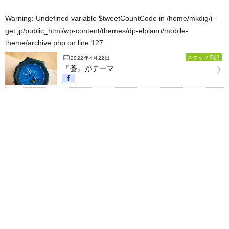
Warning
: Undefined variable $tweetCountCode in
/home/mkdig/i-
get.jp/public_html/wp-content/themes/dp-elplano/mobile-
theme/archive.php
on line
127
スタッフ日記
2022年4月22日
『蒼』がテーマ