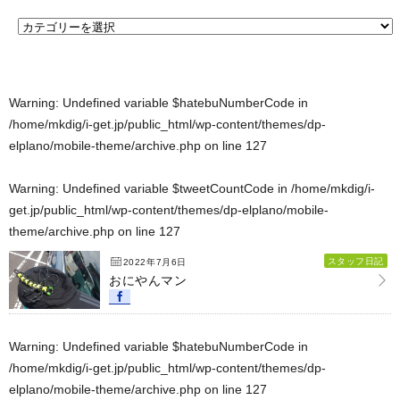
Warning
: Undefined variable $hatebuNumberCode in
/home/mkdig/i-get.jp/public_html/wp-content/themes/dp-
elplano/mobile-theme/archive.php
on line
127
Warning
: Undefined variable $tweetCountCode in
/home/mkdig/i-
get.jp/public_html/wp-content/themes/dp-elplano/mobile-
theme/archive.php
on line
127
スタッフ日記
2022年7月6日
おにやんマン
Warning
: Undefined variable $hatebuNumberCode in
/home/mkdig/i-get.jp/public_html/wp-content/themes/dp-
elplano/mobile-theme/archive.php
on line
127