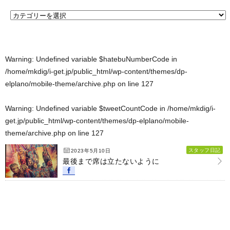
Warning
: Undefined variable $hatebuNumberCode in
/home/mkdig/i-get.jp/public_html/wp-content/themes/dp-
elplano/mobile-theme/archive.php
on line
127
Warning
: Undefined variable $tweetCountCode in
/home/mkdig/i-
get.jp/public_html/wp-content/themes/dp-elplano/mobile-
theme/archive.php
on line
127
スタッフ日記
2023年5月10日
最後まで席は立たないように