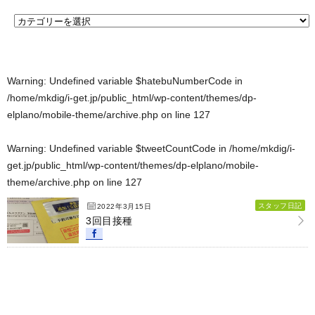
Warning
: Undefined variable $hatebuNumberCode in
/home/mkdig/i-get.jp/public_html/wp-content/themes/dp-
elplano/mobile-theme/archive.php
on line
127
Warning
: Undefined variable $tweetCountCode in
/home/mkdig/i-
get.jp/public_html/wp-content/themes/dp-elplano/mobile-
theme/archive.php
on line
127
スタッフ日記
2022年3月15日
3回目接種