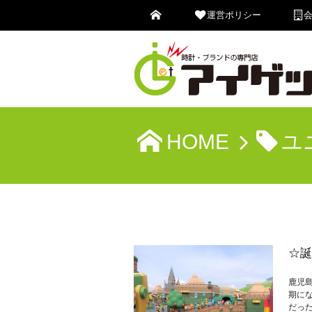
運営ポリシー
HOME
ユ
☆誕
鹿児
期にな
だっ