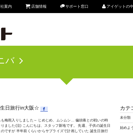
会社案内
店舗情報
サポート窓口
アイゲットの
ニバ
生日旅行in大阪☆
カテ
未分類
島も梅雨入りしました～ じめじめ、ムシムシ… 偏頭痛との戦いの時
りました(泣) こんにちは、スタッフ新地です。 先週、子供の誕生日
始めよう
たのですが 半年前くらいからサプライズで計画していた 誕生日旅行