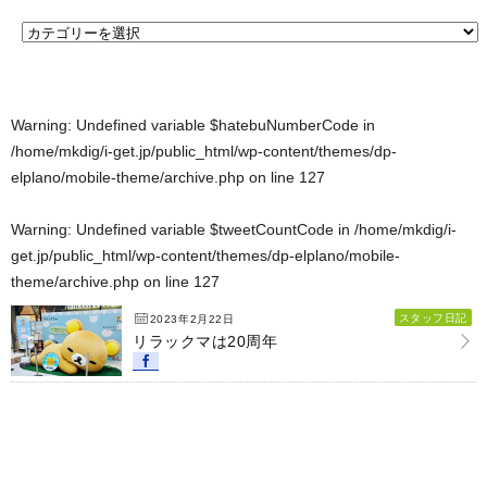
Warning
: Undefined variable $hatebuNumberCode in
/home/mkdig/i-get.jp/public_html/wp-content/themes/dp-
elplano/mobile-theme/archive.php
on line
127
Warning
: Undefined variable $tweetCountCode in
/home/mkdig/i-
get.jp/public_html/wp-content/themes/dp-elplano/mobile-
theme/archive.php
on line
127
スタッフ日記
2023年2月22日
リラックマは20周年