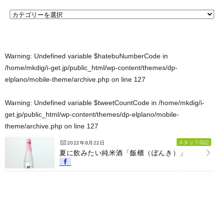
Warning
: Undefined variable $hatebuNumberCode in
/home/mkdig/i-get.jp/public_html/wp-content/themes/dp-
elplano/mobile-theme/archive.php
on line
127
Warning
: Undefined variable $tweetCountCode in
/home/mkdig/i-
get.jp/public_html/wp-content/themes/dp-elplano/mobile-
theme/archive.php
on line
127
スタッフ日記
2022年8月22日
夏に飲みたい純米酒「飯櫃（ぼんき）」