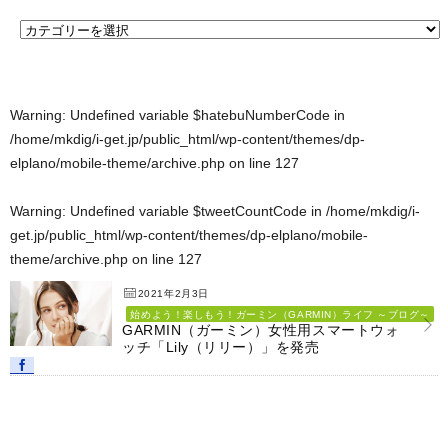
Warning
: Undefined variable $hatebuNumberCode in
/home/mkdig/i-get.jp/public_html/wp-content/themes/dp-
elplano/mobile-theme/archive.php
on line
127
Warning
: Undefined variable $tweetCountCode in
/home/mkdig/i-
get.jp/public_html/wp-content/themes/dp-elplano/mobile-
theme/archive.php
on line
127
2021年2月3日
始めよう！楽しもう！ガーミン（GARMIN）ライフ ～ブログ～
GARMIN（ガーミン）女性用スマートウォ
ッチ「Lily（リリー）」を発売