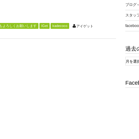
ブログ
スタッ
faceboo
3年もよろしくお願いします
IGet
kadecoco
アイゲット
過去
Face