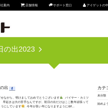
会社案内
店舗情報
サポート窓口
アイゲットの
日の出2023
の出
カテ
未分類
ばせながら、明けましておめでとうございます
⠀バイヤー・カミツ
。⠀早起きは大の苦手なんですが、初日の出だけはここ数年頑張って
始めよう
ようにしています
⠀今年が良い年になりますように&#...