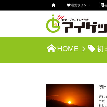
運営ポリシー
HOME
初
初日
遅れ
です
拝む