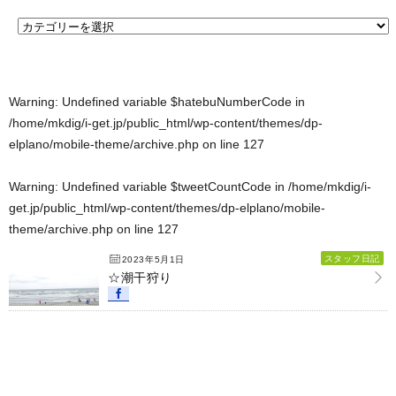
Warning
: Undefined variable $hatebuNumberCode in
/home/mkdig/i-get.jp/public_html/wp-content/themes/dp-
elplano/mobile-theme/archive.php
on line
127
Warning
: Undefined variable $tweetCountCode in
/home/mkdig/i-
get.jp/public_html/wp-content/themes/dp-elplano/mobile-
theme/archive.php
on line
127
スタッフ日記
2023年5月1日
☆潮干狩り