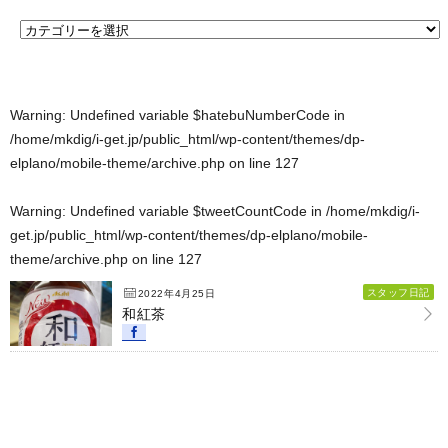
Warning
: Undefined variable $hatebuNumberCode in
/home/mkdig/i-get.jp/public_html/wp-content/themes/dp-
elplano/mobile-theme/archive.php
on line
127
Warning
: Undefined variable $tweetCountCode in
/home/mkdig/i-
get.jp/public_html/wp-content/themes/dp-elplano/mobile-
theme/archive.php
on line
127
スタッフ日記
2022年4月25日
和紅茶