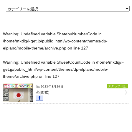
Warning
: Undefined variable $hatebuNumberCode in
/home/mkdig/i-get.jp/public_html/wp-content/themes/dp-
elplano/mobile-theme/archive.php
on line
127
Warning
: Undefined variable $tweetCountCode in
/home/mkdig/i-
get.jp/public_html/wp-content/themes/dp-elplano/mobile-
theme/archive.php
on line
127
スタッフ日記
2023年3月29日
卒園式！