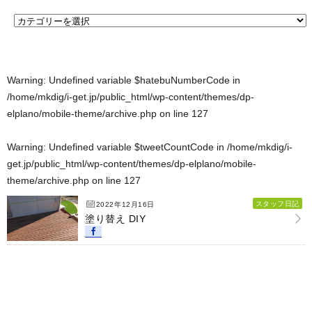
Warning
: Undefined variable $hatebuNumberCode in
/home/mkdig/i-get.jp/public_html/wp-content/themes/dp-
elplano/mobile-theme/archive.php
on line
127
Warning
: Undefined variable $tweetCountCode in
/home/mkdig/i-
get.jp/public_html/wp-content/themes/dp-elplano/mobile-
theme/archive.php
on line
127
スタッフ日記
2022年12月16日
塗り替え DIY