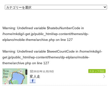
Warning
: Undefined variable $hatebuNumberCode in
/home/mkdig/i-get.jp/public_html/wp-content/themes/dp-
elplano/mobile-theme/archive.php
on line
127
Warning
: Undefined variable $tweetCountCode in
/home/mkdig/i-
get.jp/public_html/wp-content/themes/dp-elplano/mobile-
theme/archive.php
on line
127
スタッフ日記
2022年11月25日
変人走