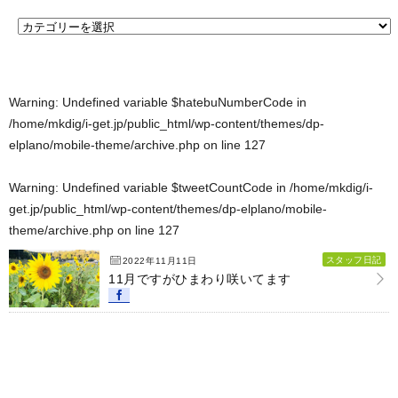
Warning
: Undefined variable $hatebuNumberCode in
/home/mkdig/i-get.jp/public_html/wp-content/themes/dp-
elplano/mobile-theme/archive.php
on line
127
Warning
: Undefined variable $tweetCountCode in
/home/mkdig/i-
get.jp/public_html/wp-content/themes/dp-elplano/mobile-
theme/archive.php
on line
127
スタッフ日記
2022年11月11日
11月ですがひまわり咲いてます