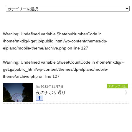
Warning
: Undefined variable $hatebuNumberCode in
/home/mkdig/i-get.jp/public_html/wp-content/themes/dp-
elplano/mobile-theme/archive.php
on line
127
Warning
: Undefined variable $tweetCountCode in
/home/mkdig/i-
get.jp/public_html/wp-content/themes/dp-elplano/mobile-
theme/archive.php
on line
127
スタッフ日記
2022年11月7日
夜のナポリ通り