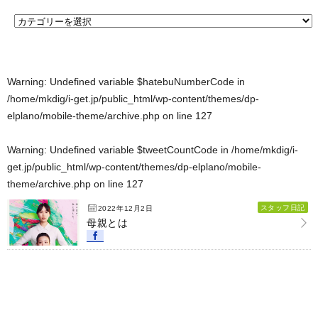
Warning
: Undefined variable $hatebuNumberCode in
/home/mkdig/i-get.jp/public_html/wp-content/themes/dp-
elplano/mobile-theme/archive.php
on line
127
Warning
: Undefined variable $tweetCountCode in
/home/mkdig/i-
get.jp/public_html/wp-content/themes/dp-elplano/mobile-
theme/archive.php
on line
127
スタッフ日記
2022年12月2日
母親とは