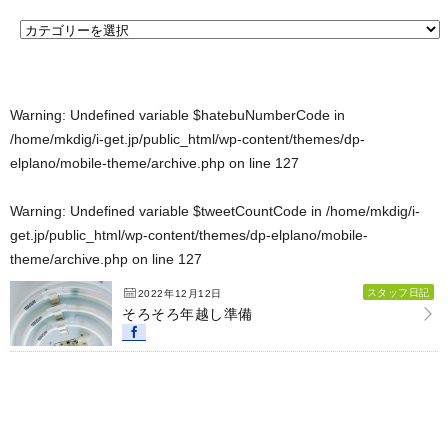
Warning
: Undefined variable $hatebuNumberCode in
/home/mkdig/i-get.jp/public_html/wp-content/themes/dp-
elplano/mobile-theme/archive.php
on line
127
Warning
: Undefined variable $tweetCountCode in
/home/mkdig/i-
get.jp/public_html/wp-content/themes/dp-elplano/mobile-
theme/archive.php
on line
127
スタッフ日記
2022年12月12日
そろそろ年越し準備