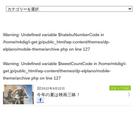
Warning
: Undefined variable $hatebuNumberCode in
/home/mkdig/i-get.jp/public_html/wp-content/themes/dp-
elplano/mobile-theme/archive.php
on line
127
Warning
: Undefined variable $tweetCountCode in
/home/mkdig/i-
get.jp/public_html/wp-content/themes/dp-elplano/mobile-
theme/archive.php
on line
127
スタッフ日記
2022年9月22日
今年の夏は映画三昧！