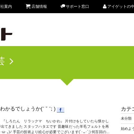
会社案内
店舗情報
サポート窓口
アイゲットの
芸
わかるでしょうか(ˉ ˘ ˉ; )
カテ
未分類
ら 『しろたん リラックマ ちいかわ』 片付けをしていたら懐かし
が出てきました スタッフハタエです 昔趣味だった羊毛フェルトを再
始めよう
｡･ω･｡)ﾉ 手芸の技術より絵心が必要でございます(´･ᴗ･`;) 何百回の...