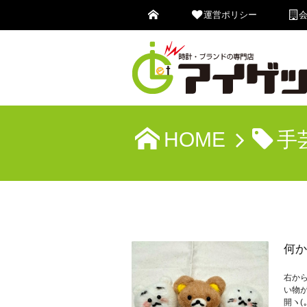
運営ポリシー
HOME
手
何か
右か
い物
開ヽ(