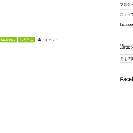
ブログ
スタッ
faceboo
kadecoco
しろたん
アイゲット
過去
Face