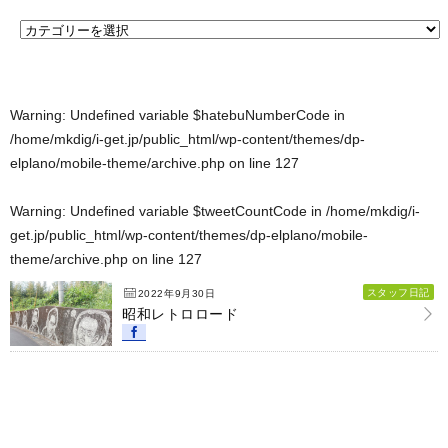
Warning
: Undefined variable $hatebuNumberCode in
/home/mkdig/i-get.jp/public_html/wp-content/themes/dp-
elplano/mobile-theme/archive.php
on line
127
Warning
: Undefined variable $tweetCountCode in
/home/mkdig/i-
get.jp/public_html/wp-content/themes/dp-elplano/mobile-
theme/archive.php
on line
127
スタッフ日記
2022年9月30日
昭和レトロロード