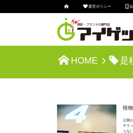
運営ポリシー
HOME
是
怪物
公開
チラ
らな