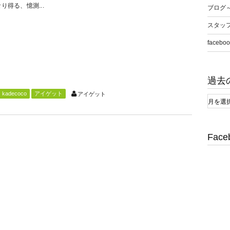
り得る、憶測...
ブログ
スタッ
faceboo
過去
kadecoco
アイゲット
アイゲット
Face