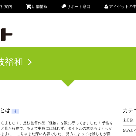
会社案内
店舗情報
サポート窓口
アイゲットの
枝裕和
とは
カテ
未分類
からまもなく、是枝監督作品『怪物』を観に行ってきました！ 予告を
ッと見た程度で、あえて中身には触れず、タイトルの意味もよくわか
始めよう
いままに… こりゃまた深い内容でした。 見方によっては誰しもが怪