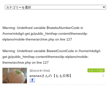
Warning
: Undefined variable $hatebuNumberCode in
/home/mkdig/i-get.jp/public_html/wp-content/themes/dp-
elplano/mobile-theme/archive.php
on line
127
Warning
: Undefined variable $tweetCountCode in
/home/mkdig/i-
get.jp/public_html/wp-content/themes/dp-elplano/mobile-
theme/archive.php
on line
127
スタッフ日記
2022年7月8日
ananasさんの【もも日和】