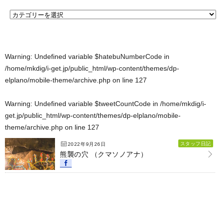
Warning
: Undefined variable $hatebuNumberCode in
/home/mkdig/i-get.jp/public_html/wp-content/themes/dp-
elplano/mobile-theme/archive.php
on line
127
Warning
: Undefined variable $tweetCountCode in
/home/mkdig/i-
get.jp/public_html/wp-content/themes/dp-elplano/mobile-
theme/archive.php
on line
127
スタッフ日記
2022年9月26日
熊襲の穴 （クマソノアナ）