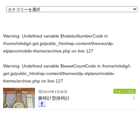
Warning
: Undefined variable $hatebuNumberCode in
/home/mkdig/i-get.jp/public_html/wp-content/themes/dp-
elplano/mobile-theme/archive.php
on line
127
Warning
: Undefined variable $tweetCountCode in
/home/mkdig/i-
get.jp/public_html/wp-content/themes/dp-elplano/mobile-
theme/archive.php
on line
127
スタッフ日記
2023年1月30日
腕時計型掛時計