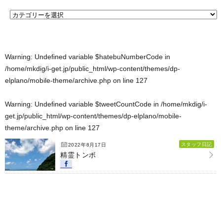
Warning
: Undefined variable $hatebuNumberCode in
/home/mkdig/i-get.jp/public_html/wp-content/themes/dp-
elplano/mobile-theme/archive.php
on line
127
Warning
: Undefined variable $tweetCountCode in
/home/mkdig/i-
get.jp/public_html/wp-content/themes/dp-elplano/mobile-
theme/archive.php
on line
127
スタッフ日記
2022年8月17日
精霊トンボ