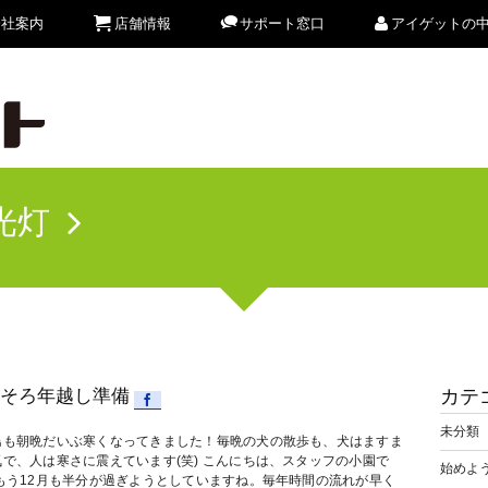
会社案内
店舗情報
サポート窓口
アイゲットの
光灯
そろ年越し準備
カテ
未分類
島も朝晩だいぶ寒くなってきました！毎晩の犬の散歩も、犬はますま
気で、人は寒さに震えています(笑) こんにちは、スタッフの小園で
始めよう
 もう12月も半分が過ぎようとしていますね。毎年時間の流れが早く