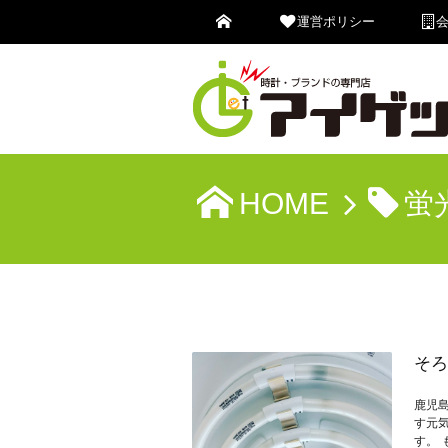
運営ポリシー
HOME
蛍
そろ
鹿児
す元
す。