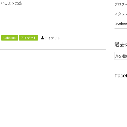
いるように感...
ブログ
スタッ
faceboo
kadecoco
アイゲット
アイゲット
過去
Face