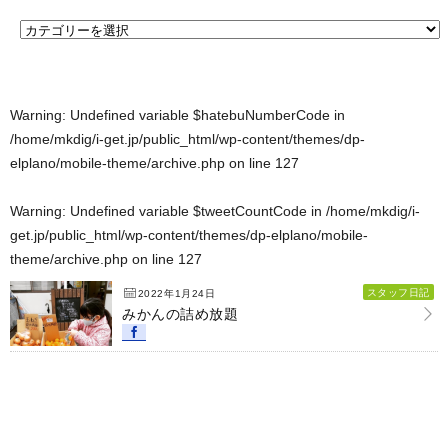
Warning
: Undefined variable $hatebuNumberCode in
/home/mkdig/i-get.jp/public_html/wp-content/themes/dp-
elplano/mobile-theme/archive.php
on line
127
Warning
: Undefined variable $tweetCountCode in
/home/mkdig/i-
get.jp/public_html/wp-content/themes/dp-elplano/mobile-
theme/archive.php
on line
127
スタッフ日記
2022年1月24日
みかんの詰め放題