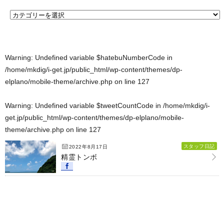
Warning
: Undefined variable $hatebuNumberCode in
/home/mkdig/i-get.jp/public_html/wp-content/themes/dp-
elplano/mobile-theme/archive.php
on line
127
Warning
: Undefined variable $tweetCountCode in
/home/mkdig/i-
get.jp/public_html/wp-content/themes/dp-elplano/mobile-
theme/archive.php
on line
127
スタッフ日記
2022年8月17日
精霊トンボ